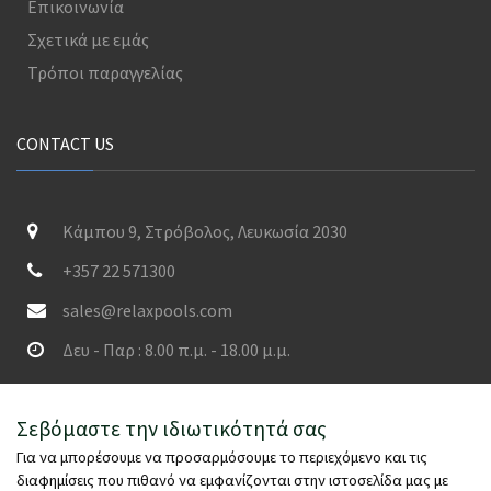
Επικοινωνία
Σχετικά με εμάς
Τρόποι παραγγελίας
CONTACT US
Κάμπου 9, Στρόβολος, Λευκωσία 2030
+357 22 571300
sales@relaxpools.com
Δευ - Παρ : 8.00 π.μ. - 18.00 μ.μ.
SECURED PAYMENTS
Σεβόμαστε την ιδιωτικότητά σας
Για να μπορέσουμε να προσαρμόσουμε το περιεχόμενο και τις
διαφημίσεις που πιθανό να εμφανίζονται στην ιστοσελίδα μας με