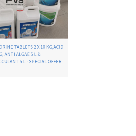
RINE TABLETS 2 X 10 KG,ACID
G, ANTI ALGAE 5 L &
CCULANT 5 L - SPECIAL OFFER