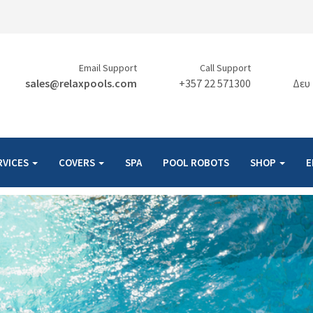
Email Support
Call Support
sales@relaxpools.com
+357 22 571300
Δευ 
RVICES
COVERS
SPA
POOL ROBOTS
SHOP
Ε