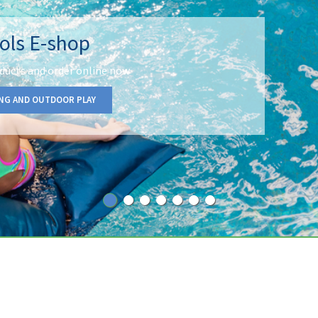
ols E-shop
ducts and order online now
NG AND OUTDOOR PLAY