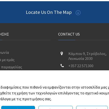
Locate Us On The Map
ΡΉΣΗΣ
CONTACT US
νωνία
Κάμπου 9, Στρόβολος,
Λευκωσία 2030
ά με εμάς
+357 22 571300
 παραγγελίας
sales@relaxpools.com
Δευ - Παρ : 8.00 π.μ. - 18.
 διαφημίσεις που πιθανό να εμφανίζονται στην ιστοσελίδα μας 
χθείτε τη χρήση των τεχνολογιών επιλέγοντας το σχετικό κουμπ
άλογα με τις προτιμήσεις σας.