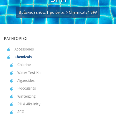
Βρίσκεστε εδώ:
Προϊόντα
Chemicals
SPA
ΚΑΤΗΓΟΡΊΕΣ
Accessories
Chemicals
Chlorine
Water Test Kit
Algaecides
Flocculants
Winterizing
PH & Alkalinity
ACO