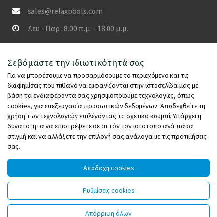
sales@relaxpools.com
Δευ - Παρ : 8.00 π.μ. - 18.00 μ.μ.
SECURED PAYMENTS
Σεβόμαστε την ιδιωτικότητά σας
Για να μπορέσουμε να προσαρμόσουμε το περιεχόμενο και τις
διαφημίσεις που πιθανό να εμφανίζονται στην ιστοσελίδα μας με
βάση τα ενδιαφέροντά σας χρησιμοποιούμε τεχνολογίες, όπως
cookies, για επεξεργασία προσωπικών δεδομένων. Αποδεχθείτε τη
χρήση των τεχνολογιών επιλέγοντας το σχετικό κουμπί. Υπάρχει η
δυνατότητα να επιστρέψετε σε αυτόν τον ιστότοπο ανά πάσα
στιγμή και να αλλάξετε την επιλογή σας ανάλογα με τις προτιμήσεις
σας.
Αποδοχή cookies
© Copyright 2026 - relaxpools.com - All rights reserved -
Ρυθμίσεις cookies
Powered by
Wefia
Απόρριψη όλων