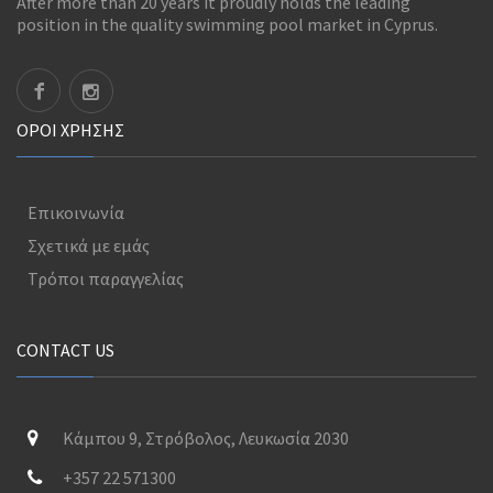
After more than 20 years it proudly holds the leading
position in the quality swimming pool market in Cyprus.
ΟΡΟΊ ΧΡΉΣΗΣ
Επικοινωνία
Σχετικά με εμάς
Τρόποι παραγγελίας
CONTACT US
Κάμπου 9, Στρόβολος, Λευκωσία 2030
+357 22 571300