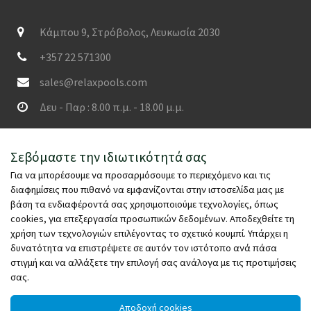
Κάμπου 9, Στρόβολος, Λευκωσία 2030
+357 22 571300
sales@relaxpools.com
Δευ - Παρ : 8.00 π.μ. - 18.00 μ.μ.
SECURED PAYMENTS
Σεβόμαστε την ιδιωτικότητά σας
Για να μπορέσουμε να προσαρμόσουμε το περιεχόμενο και τις
διαφημίσεις που πιθανό να εμφανίζονται στην ιστοσελίδα μας με
βάση τα ενδιαφέροντά σας χρησιμοποιούμε τεχνολογίες, όπως
cookies, για επεξεργασία προσωπικών δεδομένων. Αποδεχθείτε τη
χρήση των τεχνολογιών επιλέγοντας το σχετικό κουμπί. Υπάρχει η
δυνατότητα να επιστρέψετε σε αυτόν τον ιστότοπο ανά πάσα
στιγμή και να αλλάξετε την επιλογή σας ανάλογα με τις προτιμήσεις
σας.
Αποδοχή cookies