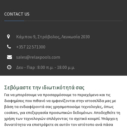
CONTACT US
Κάμπου 9, Στρόβολος, Λευκωσία 2030
+357 22 571300
sales@relaxpools.com
Δευ - Παρ : 8.00 π.μ. - 18.00 μ.μ.
SECURED PAYMENTS
Σεβόμαστε την ιδιωτικότητά σας
Για να μπορέσουμε να προσαρμόσουμε το περιεχόμενο και τις
διαφημίσεις που πιθανό να εμφανίζονται στην ιστοσελίδα μας με
βάση τα ενδιαφέροντά σας χρησιμοποιούμε τεχνολογίες, όπως
cookies, για επεξεργασία προσωπικών δεδομένων. Αποδεχθείτε τη
χρήση των τεχνολογιών επιλέγοντας το σχετικό κουμπί. Υπάρχει η
δυνατότητα να επιστρέψετε σε αυτόν τον ιστότοπο ανά πάσα