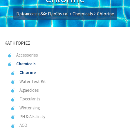
Βρίσκεστε εδώ:
Προϊόντα
Chemicals
Chlorine
ΚΑΤΗΓΟΡΊΕΣ
Accessories
Chemicals
Chlorine
Water Test Kit
Algaecides
Flocculants
Winterizing
PH & Alkalinity
ACO