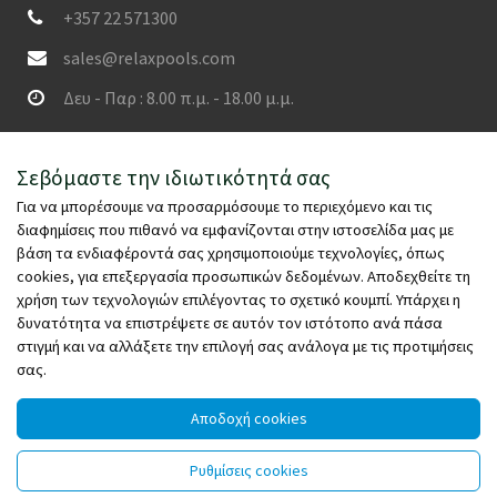
+357 22 571300
sales@relaxpools.com
Δευ - Παρ : 8.00 π.μ. - 18.00 μ.μ.
SECURED PAYMENTS
Σεβόμαστε την ιδιωτικότητά σας
Για να μπορέσουμε να προσαρμόσουμε το περιεχόμενο και τις
διαφημίσεις που πιθανό να εμφανίζονται στην ιστοσελίδα μας με
βάση τα ενδιαφέροντά σας χρησιμοποιούμε τεχνολογίες, όπως
cookies, για επεξεργασία προσωπικών δεδομένων. Αποδεχθείτε τη
χρήση των τεχνολογιών επιλέγοντας το σχετικό κουμπί. Υπάρχει η
δυνατότητα να επιστρέψετε σε αυτόν τον ιστότοπο ανά πάσα
στιγμή και να αλλάξετε την επιλογή σας ανάλογα με τις προτιμήσεις
σας.
Αποδοχή cookies
© Copyright 2026 - relaxpools.com - All rights reserved -
Ρυθμίσεις cookies
Powered by
Wefia