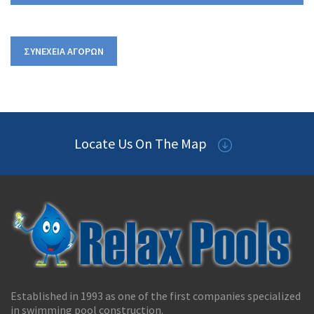
ΣΥΝΈΧΕΙΑ ΑΓΟΡΏΝ
Locate Us On The Map
Established in 1993 as one of the first companies specialized
in swimming pool construction.